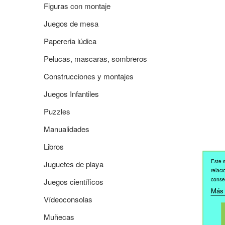
Figuras con montaje
Juegos de mesa
Papereria lúdica
Pelucas, mascaras, sombreros
Construcciones y montajes
Juegos Infantiles
Puzzles
Manualidades
Libros
Este s
Juguetes de playa
relaci
conse
Juegos científicos
Más 
Vídeoconsolas
Muñecas