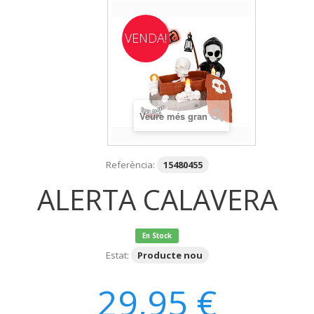
VENDA!
Veure més gran
Referència:
15480455
ALERTA CALAVERA
En Stock
Estat:
Producte nou
29,95 €