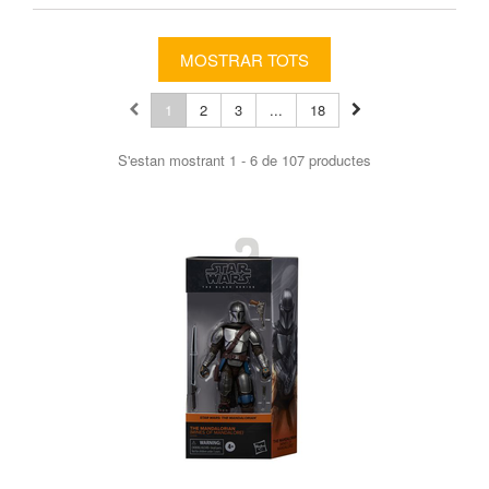
MOSTRAR TOTS
1
2
3
...
18
S'estan mostrant 1 - 6 de 107 productes