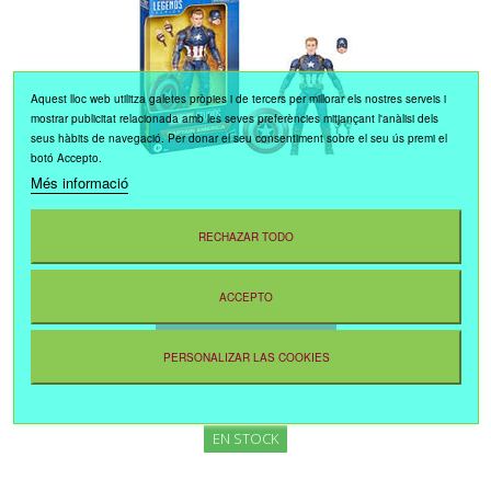
Aquest lloc web utilitza galetes pròpies i de tercers per millorar els nostres serveis i
mostrar publicitat relacionada amb les seves preferències mitjançant l'anàlisi dels
seus hàbits de navegació. Per donar el seu consentiment sobre el seu ús premi el
botó Accepto.
Més informació
27,95 €
RECHAZAR TODO
CAPITAN AMERICA LEGENDS
ACCEPTO
AFEGEIX A LA CISTELLA
PERSONALIZAR LAS COOKIES
EN STOCK