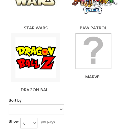
STAR WARS
PAW PATROL
MARVEL
DRAGON BALL
Sort by
Show
per page