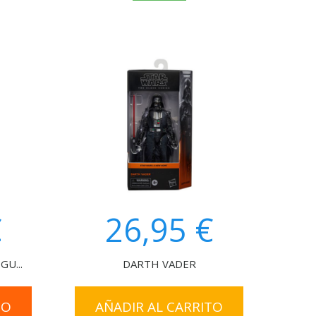
€
26,95 €
U...
DARTH VADER
TO
AÑADIR AL CARRITO