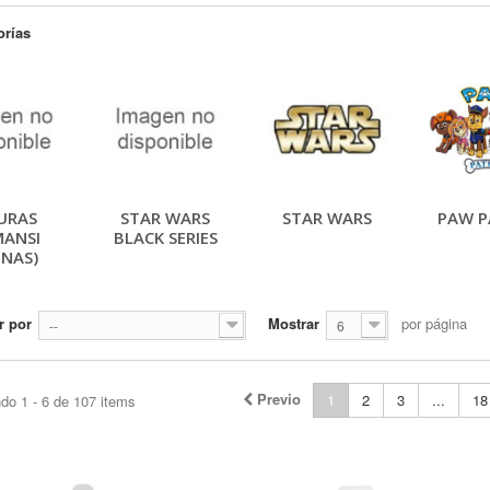
orías
URAS
STAR WARS
STAR WARS
PAW P
ANSI
BLACK SERIES
NAS)
r por
Mostrar
por página
--
6
Previo
1
2
3
...
18
do 1 - 6 de 107 items