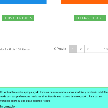
ÚLTIMAS UNIDADES
ÚLTIMAS UNIDADES
Previo
1
2
3
...
18
do 1 - 6 de 107 items
itio web utiliza cookies propias y de terceros para mejorar nuestros servicios y mostrarle publicida
onada con sus preferencias mediante el análisis de sus hábitos de navegación. Para dar su
ntimiento sobre su uso pulse el botón Acepto.
información