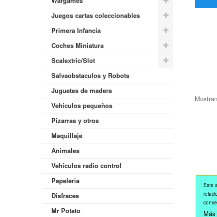
Wargames
Juegos cartas coleccionables
Primera Infancia
Coches Miniatura
Scalextric/Slot
Salvaobstaculos y Robots
Juguetes de madera
Mostran
Vehiculos pequeños
Pizarras y otros
Maquillaje
Animales
Vehiculos radio control
Papeleria
Este s
relaci
Disfraces
conse
Mr Potato
Más 