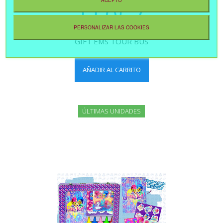
ACEPTO
22,95 €
PERSONALIZAR LAS COOKIES
GIFT EMS TOUR BUS
AÑADIR AL CARRITO
ÚLTIMAS UNIDADES