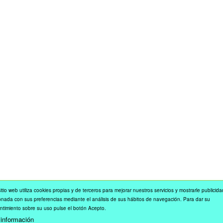
itio web utiliza cookies propias y de terceros para mejorar nuestros servicios y mostrarle publicida
onada con sus preferencias mediante el análisis de sus hábitos de navegación. Para dar su
ntimiento sobre su uso pulse el botón Acepto.
información