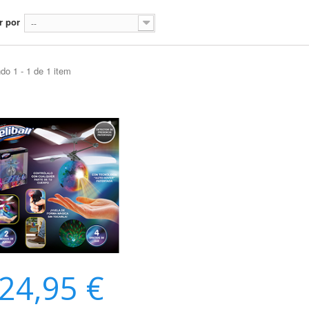
r por
--
do 1 - 1 de 1 item
24,95 €