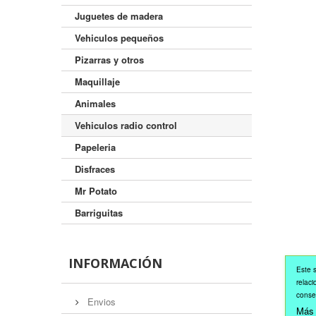
Juguetes de madera
Vehiculos pequeños
Pizarras y otros
Maquillaje
Animales
Vehiculos radio control
Papeleria
Disfraces
Mr Potato
Barriguitas
INFORMACIÓN
Este s
relaci
conse
Envios
Más 