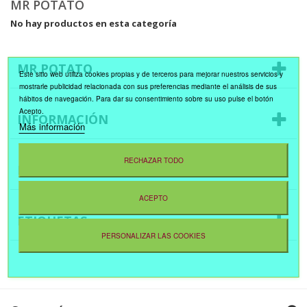
MR POTATO
No hay productos en esta categoría
MR POTATO
Este sitio web utiliza cookies propias y de terceros para mejorar nuestros servicios y
mostrarle publicidad relacionada con sus preferencias mediante el análisis de sus
hábitos de navegación. Para dar su consentimiento sobre su uso pulse el botón
Acepto.
INFORMACIÓN
Más información
RECHAZAR TODO
NOVEDADES
ACEPTO
ETIQUETAS
PERSONALIZAR LAS COOKIES