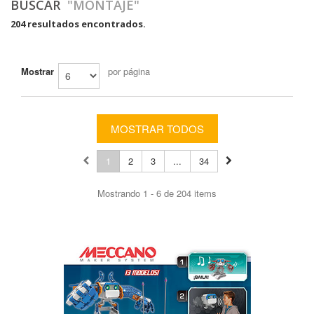
BUSCAR
"MONTAJE"
204 resultados encontrados.
Mostrar
por página
MOSTRAR TODOS
1
2
3
...
34
Mostrando 1 - 6 de 204 items