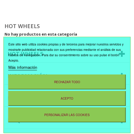
HOT WHEELS
No hay productos en esta categoría
Este sitio web utiliza cookies propias y de terceros para mejorar nuestros servicios y
mostrarle publicidad relacionada con sus preferencias mediante el análisis de sus
HOT WHEELS
hábitos de navegación. Para dar su consentimiento sobre su uso pulse el botón
Acepto.
Más información
INFORMACIÓN
RECHAZAR TODO
NOVEDADES
ACEPTO
PERSONALIZAR LAS COOKIES
ETIQUETAS