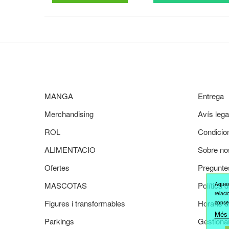
MANGA
Entrega
Merchandising
Avís lega
ROL
Condicio
ALIMENTACIO
Sobre no
Ofertes
Pregunte
MASCOTAS
Política 
Aquest
relaci
Figures i transformables
Horaris d'
conse
Més 
Parkings
Gestiona