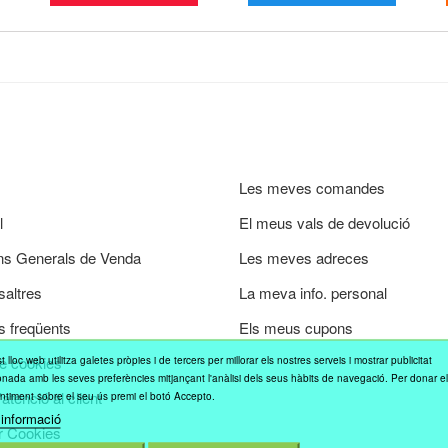
Les meves comandes
l
El meus vals de devolució
ns Generals de Venda
Les meves adreces
saltres
La meva info. personal
s freqüents
Els meus cupons
de cookies
 lloc web utilitza galetes pròpies i de tercers per millorar els nostres serveis i mostrar publicitat
onada amb les seves preferències mitjançant l'anàlisi dels seus hàbits de navegació. Per donar e
atenció al client
ntiment sobre el seu ús premi el botó Accepto.
informació
r Cookies