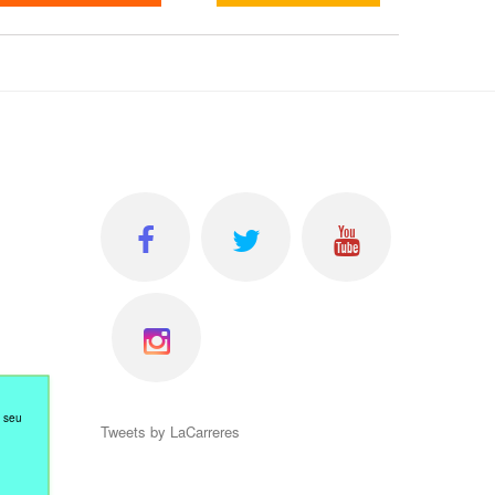
l seu
Tweets by LaCarreres