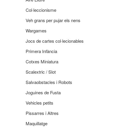
Col·leccionisme
Veh grans per pujar els nens
Wargames
Jocs de cartes col·lecionables
Primera Infància
Cotxes Miniatura
Scalextric / Slot
Salvaobstacles i Robots
Joguines de Fusta
Vehicles petits
Pissarres i Altres
Maquillatge