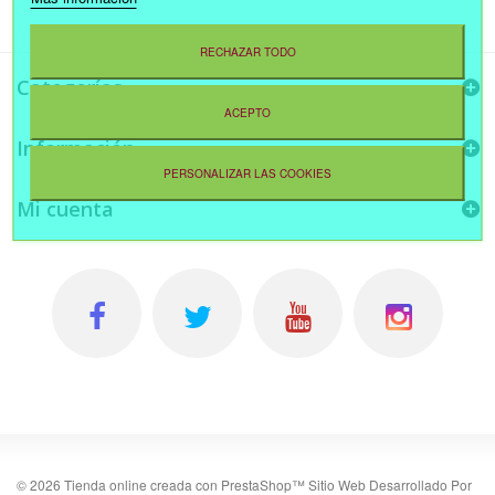
RECHAZAR TODO
Categorías
ACEPTO
Información
PERSONALIZAR LAS COOKIES
Mi cuenta
©
2026
Tienda online creada con PrestaShop™
Sitio Web Desarrollado Por