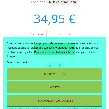
Condición:
Nuevo producto
34,95 €
Cantidad
Este sitio web utiliza cookies propias y de terceros para mejorar nuestros servicios y
mostrarle publicidad relacionada con sus preferencias mediante el análisis de sus
AÑADIR AL CARRITO
hábitos de navegación. Para dar su consentimiento sobre su uso pulse el botón
Acepto.
Más información
RECHAZAR TODO
MÁS
ACEPTO
Cada huevo contiene adorables gemelos Hatchimals , pero no
PERSONALIZAR LAS COOKIES
pueden salir solos de su cascarón. En este caso son el modelo
Peacat. Incluye: 2 Hatchimals, 1 manual de instrucciones, 1 guía